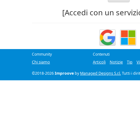
[Accedi con un servizi
Community
Contenuti
Chi siamo
Articoli
Notizie
Tip
V
©2018-2026
Improove
by
Managed Designs S.r.l.
Tutti i dir