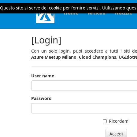
Questo sito si serve dei cookie per fornire servizi. Utilizzando quest
Home
Articoli
Notizie
[Login]
Con un solo login, puoi accedere a tutti i siti 
Azure Meetup Milano
,
Cloud Champions
,
UGIdotN
User name
Password
Ricordami
Accedi