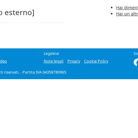
Hai diment
o esterno]
Hai un alt
Legalese
So
ideo
Note legali
Privacy
Cookie Policy
itti riservati. - Partita IVA 04358780965