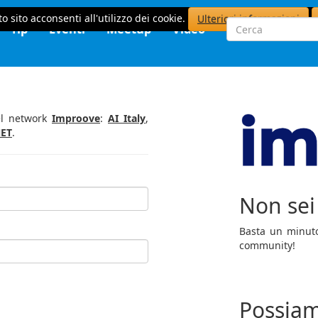
o sito acconsenti all'utilizzo dei cookie.
Ulteriori informazioni
Tip
Eventi
Meetup
Video
del network
Improove
:
AI Italy
,
ET
.
Non sei 
Basta un minuto 
community!
Possiam