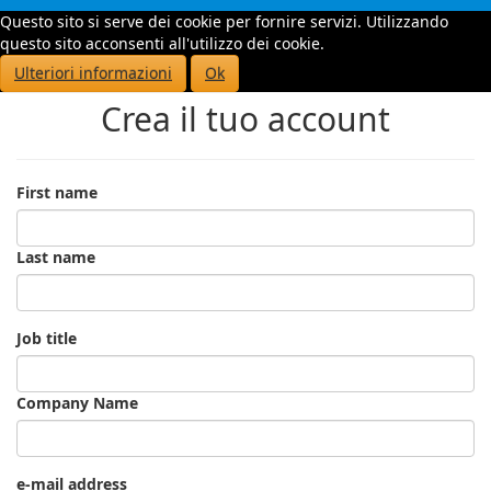
Questo sito si serve dei cookie per fornire servizi. Utilizzando
Toggle
questo sito acconsenti all'utilizzo dei cookie.
navigati
Ulteriori informazioni
Ok
Crea il tuo account
First name
Last name
Job title
Company Name
e-mail address