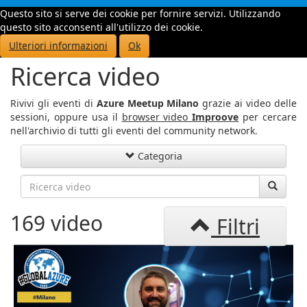
Questo sito si serve dei cookie per fornire servizi. Utilizzando
Toggle
questo sito acconsenti all'utilizzo dei cookie.
navigati
Ulteriori informazioni
Ok
Ricerca video
Rivivi gli eventi di
Azure Meetup Milano
grazie ai video delle
sessioni, oppure usa il
browser video
Improove
per cercare
nell'archivio di tutti gli eventi del community network.
Categoria
169 video
Filtri