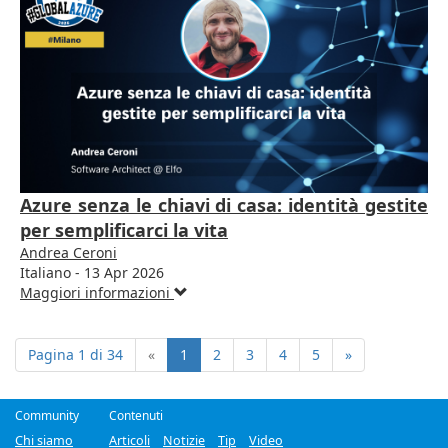
Azure senza le chiavi di casa: identità gestite
per semplificarci la vita
Andrea Ceroni
Italiano - 13 Apr 2026
Maggiori informazioni
Pagina 1 di 34
«
1
2
3
4
5
»
Community
Contenuti
Chi siamo
Articoli
Notizie
Tip
Video