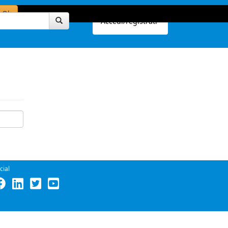
Ok
Accedi/registrati
cial