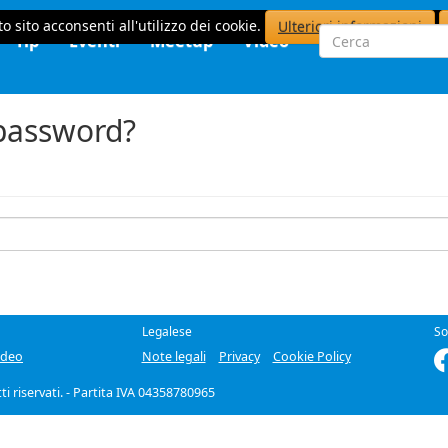
o sito acconsenti all'utilizzo dei cookie.
Ulteriori informazioni
Tip
Eventi
Meetup
Video
 password?
Legalese
So
ideo
Note legali
Privacy
Cookie Policy
itti riservati. - Partita IVA 04358780965