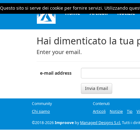
Questo sito si serve dei cookie per fornire servizi. Utilizzando quest
Home
Articoli
Notizie
Hai dimenticato la tua
Enter your email.
e-mail address
Invia Email
Community
Contenuti
Chi siamo
Articoli
Notizie
Tip
V
©2018-2026
Improove
by
Managed Designs S.r.l.
Tutti i dir