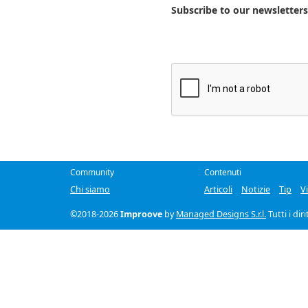
Subscribe to our newsletter
Community
Contenuti
Chi siamo
Articoli
Notizie
Tip
V
©2018-2026
Improove
by
Managed Designs S.r.l.
Tutti i dir