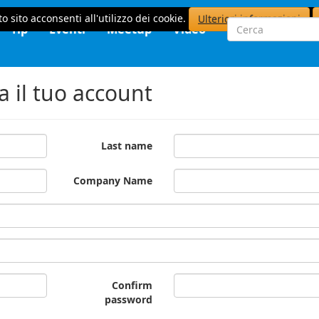
o sito acconsenti all'utilizzo dei cookie.
Ulteriori informazioni
Tip
Eventi
Meetup
Video
a il tuo account
Last name
Company Name
Confirm
password