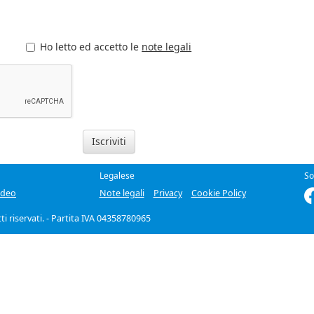
s
Ho letto ed accetto le
note legali
Iscriviti
Legalese
So
ideo
Note legali
Privacy
Cookie Policy
itti riservati. - Partita IVA 04358780965