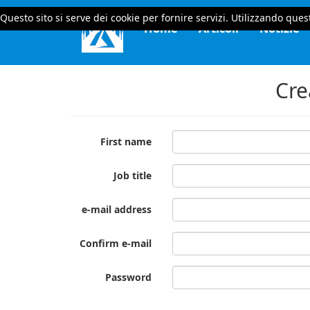
Questo sito si serve dei cookie per fornire servizi. Utilizzando quest
Home
Articoli
Notizie
Cre
First name
Job title
e-mail address
Confirm e-mail
Password