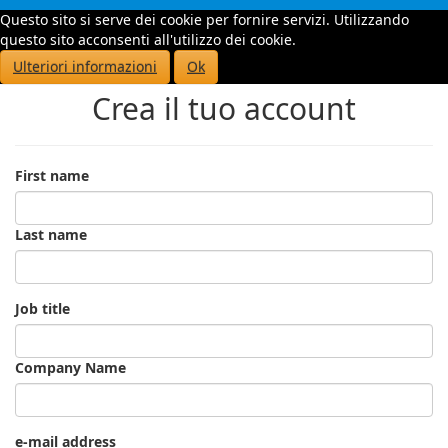
Questo sito si serve dei cookie per fornire servizi. Utilizzando
Toggle
questo sito acconsenti all'utilizzo dei cookie.
navigati
Ulteriori informazioni
Ok
Crea il tuo account
First name
Last name
Job title
Company Name
e-mail address