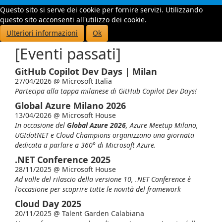
Questo sito si serve dei cookie per fornire servizi. Utilizzando
Toggle
questo sito acconsenti all'utilizzo dei cookie.
navigati
Ulteriori informazioni
Ok
[Eventi passati]
GitHub Copilot Dev Days | Milan
27/04/2026 @
Microsoft Italia
Partecipa alla tappa milanese di GitHub Copilot Dev Days!
Global Azure Milano 2026
13/04/2026 @
Microsoft House
In occasione del
Global Azure 2026
, Azure Meetup Milano,
UGIdotNET e Cloud Champions organizzano una giornata
dedicata a parlare a 360° di Microsoft Azure.
.NET Conference 2025
28/11/2025 @
Microsoft House
Ad valle del rilascio della versione 10, .NET Conference è
l'occasione per scoprire tutte le novità del framework
Cloud Day 2025
20/11/2025 @
Talent Garden Calabiana