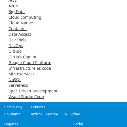
AWS
Azure
Big Data
Cloud computing
Cloud Native
Container
Data Access
Dev Tools
DevOps
GitHub
GitHub Copilot
Google Cloud Platform
Infrastructure as code
Microservices
NoSQL
Serverless
Spec Driven Development
Visual Studio Code
Community
Contenuti
Chi siamo
Articoli
Notizie
Tip
Video
Legalese
Social