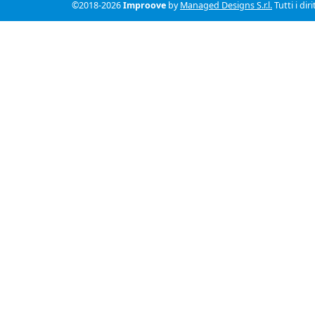
©2018-2026
Improove
by
Managed Designs S.r.l.
Tutti i dir