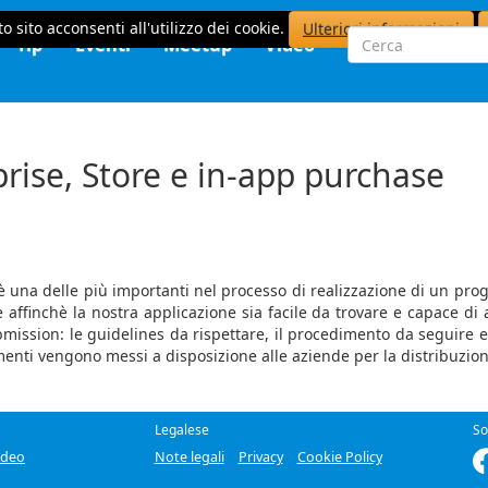
o sito acconsenti all'utilizzo dei cookie.
Ulteriori informazioni
Tip
Eventi
Meetup
Video
ise, Store e in-app purchase
 è una delle più importanti nel processo di realizzazione di un pr
affinchè la nostra applicazione sia facile da trovare e capace di at
ission: le guidelines da rispettare, il procedimento da seguire e
menti vengono messi a disposizione alle aziende per la distribuzion
Legalese
So
ideo
Note legali
Privacy
Cookie Policy