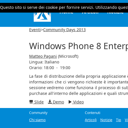
Questo sito si serve dei cookie per fornire servizi. Utilizzando quest
Home
Articoli
Notizie
Eventi
>
Community Days 2013
Windows Phone 8 Enterpr
Matteo Pagani
(Microsoft)
Lingua:
Italiano
Orario: 18:00
-
19:00
La fase di distribuzione della propria applicazione
informazioni che ci vengono richieste è importante 
sessione vedremo come funziona il processo di subm
purchase all'interno delle applicazioni e quali stru
Slide
Demo
Video
Community
Contenuti
Chi siamo
Articoli
Notizie
Tip
V