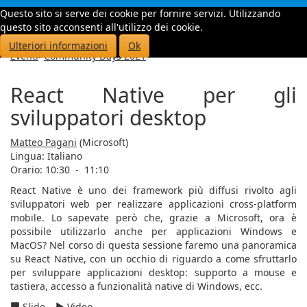
Questo sito si serve dei cookie per fornire servizi. Utilizzando
Toggle
questo sito acconsenti all'utilizzo dei cookie.
navigati
Ulteriori informazioni
Ok
Eventi
>
Community Days 2021
React Native per gli
sviluppatori desktop
Matteo Pagani
(Microsoft)
Lingua:
Italiano
Orario: 10:30
-
11:10
React Native è uno dei framework più diffusi rivolto agli
sviluppatori web per realizzare applicazioni cross-platform
mobile. Lo sapevate però che, grazie a Microsoft, ora è
possibile utilizzarlo anche per applicazioni Windows e
MacOS? Nel corso di questa sessione faremo una panoramica
su React Native, con un occhio di riguardo a come sfruttarlo
per sviluppare applicazioni desktop: supporto a mouse e
tastiera, accesso a funzionalità native di Windows, ecc.
Slide
Video