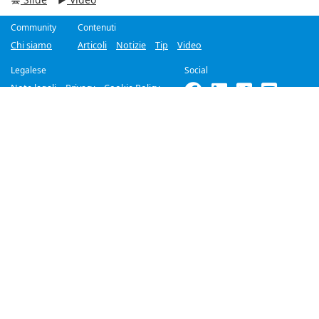
Community
Contenuti
Chi siamo
Articoli
Notizie
Tip
Video
Legalese
Social
Note legali
Privacy
Cookie Policy
©2018-2026
Improove
by
Managed Designs S.r.l.
Tutti i diritti riservati. -
Partita IVA 04358780965