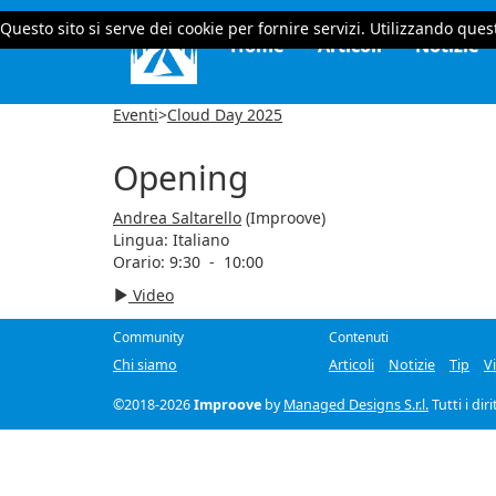
Questo sito si serve dei cookie per fornire servizi. Utilizzando quest
Home
Articoli
Notizie
Eventi
>
Cloud Day 2025
Opening
Andrea Saltarello
(Improove)
Lingua:
Italiano
Orario: 9:30
-
10:00
Video
Community
Contenuti
Chi siamo
Articoli
Notizie
Tip
V
©2018-2026
Improove
by
Managed Designs S.r.l.
Tutti i dir