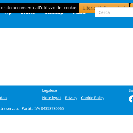
o sito acconsenti all'utilizzo dei cookie.
Ulteriori informazioni
Tip
Eventi
Meetup
Video
Legalese
So
ideo
Note legali
Privacy
Cookie Policy
itti riservati. - Partita IVA 04358780965