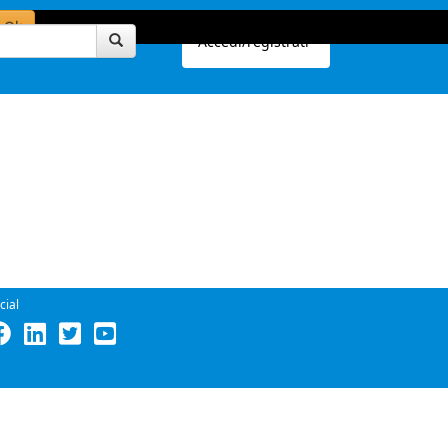
Ok
Accedi/registrati
cial