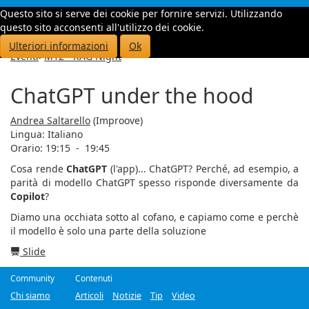
Questo sito si serve dei cookie per fornire servizi. Utilizzando
Toggle
questo sito acconsenti all'utilizzo dei cookie.
navigati
Ulteriori informazioni
Ok
Eventi
>
M12 - RAG Night
ChatGPT under the hood
Andrea Saltarello
(Improove)
Lingua:
Italiano
Orario: 19:15
-
19:45
Cosa rende
ChatGPT
(l'app)... ChatGPT? Perché, ad esempio, a
parità di modello ChatGPT spesso risponde diversamente da
Copilot
?
Diamo una occhiata sotto al cofano, e capiamo come e perchè
il modello è solo una parte della soluzione
Slide
Community
Contenuti
Chi siamo
Articoli
Notizie
Tip
Video