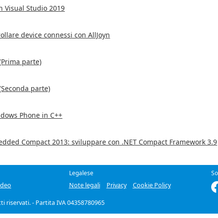
 Visual Studio 2019
ollare device connessi con AllJoyn
(Prima parte)
(Seconda parte)
dows Phone in C++
dded Compact 2013: sviluppare con .NET Compact Framework 3.9
Legalese
So
ideo
Note legali
Privacy
Cookie Policy
itti riservati. - Partita IVA 04358780965