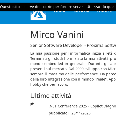
Questo sito si serve dei cookie per fornire servizi. Utilizzando quest
Home
Articoli
Notizie
Mirco Vanini
Senior Software Developer - Proxima Softw
La mia passione per l'informatica inizia all'età 
Terminati gli studi ho iniziato la mia attività p
mondo embedded in generale. Durante gli anni 
presenti sul mercato. Dal 2000 sviluppo con Micr
sempre il massimo delle performance. Da parecc
della loro integrazione con il mondo "reale". App
hobby che per lavoro.
Ultime attività
.NET Conference 2025 - Copilot Diagnost
pubblicato il 28/11/2025