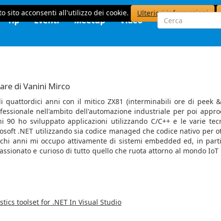
o sito acconsenti all'utilizzo dei cookie.
Ulteriori informazioni
Tip
Eventi
Meetup
Video
are di Vanini Mirco
di quattordici anni con il mitico ZX81 (interminabili ore di peek &
rofessionale nell'ambito dell'automazione industriale per poi appro
90 ho sviluppato applicazioni utilizzando C/C++ e le varie tec
osoft .NET utilizzando sia codice managed che codice nativo per o
hi anni mi occupo attivamente di sistemi embedded ed, in parti
assionato e curioso di tutto quello che ruota attorno al mondo IoT 
ics toolset for .NET In Visual Studio