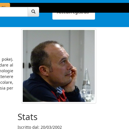
Ok
Accedi/registrati
 poke).
dare al
nologie
ttenere
colare,
sia per
Stats
Iscritto dal: 20/03/2002