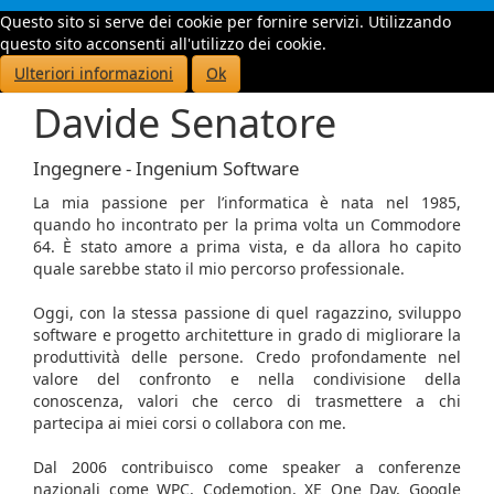
Questo sito si serve dei cookie per fornire servizi. Utilizzando
Toggle
questo sito acconsenti all'utilizzo dei cookie.
navigati
Ulteriori informazioni
Ok
Davide Senatore
Ingegnere - Ingenium Software
La mia passione per l’informatica è nata nel 1985,
quando ho incontrato per la prima volta un Commodore
64. È stato amore a prima vista, e da allora ho capito
quale sarebbe stato il mio percorso professionale.
Oggi, con la stessa passione di quel ragazzino, sviluppo
software e progetto architetture in grado di migliorare la
produttività delle persone. Credo profondamente nel
valore del confronto e nella condivisione della
conoscenza, valori che cerco di trasmettere a chi
partecipa ai miei corsi o collabora con me.
Dal 2006 contribuisco come speaker a conferenze
nazionali come WPC, Codemotion, XE One Day, Google