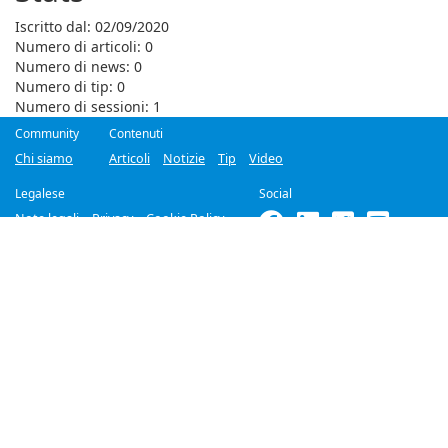
Iscritto dal: 02/09/2020
Numero di articoli: 0
Numero di news: 0
Numero di tip: 0
Numero di sessioni: 1
Community
Contenuti
Chi siamo
Articoli
Notizie
Tip
Video
Legalese
Social
Note legali
Privacy
Cookie Policy
©2018-2026
Improove
by
Managed Designs S.r.l.
Tutti i diritti riservati. -
Partita IVA 04358780965