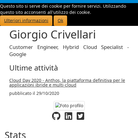
Questo sito si serve dei cookie per fornire servizi. Utilizzando
Toggle
questo sito acconsenti all'utilizzo dei cookie.
navigati
Ulteriori informazioni
Ok
Giorgio Crivellari
Customer Engineer, Hybrid Cloud Specialist -
Google
Ultime attività
Cloud Day 2020 - Anthos, la piattaforma definitiva per le
applicazioni ibride e multi-cloud
pubblicato il 29/10/2020
Stats