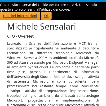
Questo sito si serve dei cookie per fornire servizi. Utilizzando
Toggle
questo sito acconsenti all'utilizzo dei cookie.
navigati
Ulteriori informazioni
Ok
Michele Sensalari
CTO - OverNet
Laureato in Scienze dell'Informazione e MCT trainer
specializzato principalmente nell'ambiente IT, Security e
Formazione su differenti tecnologie Microsoft da
Windows Server a SCCM in ambienti locali, da Microsoft
365 ad Azure passando per Microsoft Endpoint Manager
in ambiente hybrid cloud. Lavoro come dipendente part-
time (50%) presso il Dipartimento di Informatica
dell'Università degli Studi di Milano, dove svolgo l'attività
di sistemista Microsoft, e come consulente libero
professionista nel restante tempo. Come consulente
svolgo attività di progettazione, implementazione,
troubleshooting di ambienti ibridi basati su tecnologie
Microsoft, progettazione e implementazione di
funzionalità di sicurezza delle suite Microsoft e attività di