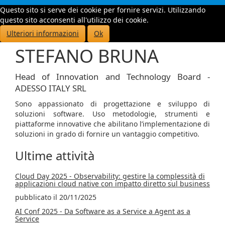
Questo sito si serve dei cookie per fornire servizi. Utilizzando
Toggle
questo sito acconsenti all'utilizzo dei cookie.
navigati
Ulteriori informazioni
Ok
STEFANO BRUNA
Head of Innovation and Technology Board -
ADESSO ITALY SRL
Sono appassionato di progettazione e sviluppo di
soluzioni software. Uso metodologie, strumenti e
piattaforme innovative che abilitano l’implementazione di
soluzioni in grado di fornire un vantaggio competitivo.
Ultime attività
Cloud Day 2025 - Observability: gestire la complessità di
applicazioni cloud native con impatto diretto sul business
pubblicato il 20/11/2025
AI Conf 2025 - Da Software as a Service a Agent as a
Service