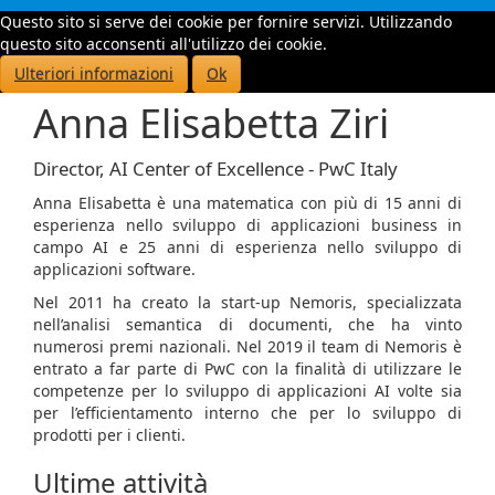
Questo sito si serve dei cookie per fornire servizi. Utilizzando
Toggle
questo sito acconsenti all'utilizzo dei cookie.
navigati
Ulteriori informazioni
Ok
Anna Elisabetta Ziri
Director, AI Center of Excellence - PwC Italy
Anna Elisabetta è una matematica con più di 15 anni di
esperienza nello sviluppo di applicazioni business in
campo AI e 25 anni di esperienza nello sviluppo di
applicazioni software.
Nel 2011 ha creato la start-up Nemoris, specializzata
nell’analisi semantica di documenti, che ha vinto
numerosi premi nazionali. Nel 2019 il team di Nemoris è
entrato a far parte di PwC con la finalità di utilizzare le
competenze per lo sviluppo di applicazioni AI volte sia
per l’efficientamento interno che per lo sviluppo di
prodotti per i clienti.
Ultime attività