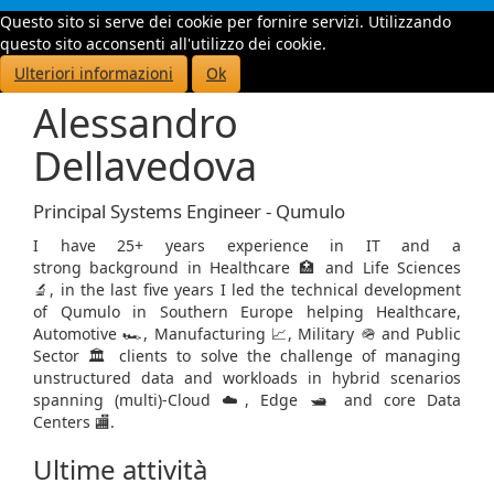
Questo sito si serve dei cookie per fornire servizi. Utilizzando
Toggle
questo sito acconsenti all'utilizzo dei cookie.
navigati
Ulteriori informazioni
Ok
Alessandro
Dellavedova
Principal Systems Engineer - Qumulo
I have 25+ years experience in IT and a
strong background in Healthcare 🏥 and Life Sciences
🔬, in the last five years I led the technical development
of Qumulo in Southern Europe helping Healthcare,
Automotive 🏎️, Manufacturing 📈, Military 🪖 and Public
Sector 🏛️ clients to solve the challenge of managing
unstructured data and workloads in hybrid scenarios
spanning (multi)-Cloud ☁️, Edge 🛥️ and core Data
Centers 🏬.
Ultime attività