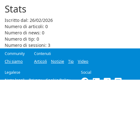
Stats
Iscritto dal: 26/02/2026
Numero di articoli: 0
Numero di news: 0
Numero di tip: 0
Numero di sessioni: 3
Community
Contenuti
Chi siamo
Articoli
Notizie
Tip
Video
Legalese
Social
Note legali
Privacy
Cookie Policy
©2018-2026
Improove
by
Managed Designs S.r.l.
Tutti i diritti riservati. -
Partita IVA 04358780965