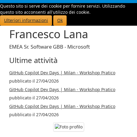
Questo sito si serve dei cookie per fornire servizi. Utilizzando
Toggle
questo sito acconsenti all'utilizzo dei cookie.
navigati
Ulteriori informazioni
Ok
Francesco Lana
EMEA Sr. Software GBB - Microsoft
Ultime attività
GitHub Copilot Dev Days | Milan - Workshop Pratico
pubblicato il 27/04/2026
GitHub Copilot Dev Days | Milan - Workshop Pratico
pubblicato il 27/04/2026
GitHub Copilot Dev Days | Milan - Workshop Pratico
pubblicato il 27/04/2026