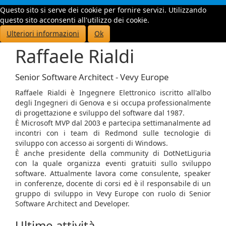
Questo sito si serve dei cookie per fornire servizi. Utilizzando
Toggle
questo sito acconsenti all'utilizzo dei cookie.
navigati
Ulteriori informazioni
Ok
Raffaele Rialdi
Senior Software Architect - Vevy Europe
Raffaele Rialdi è Ingegnere Elettronico iscritto all'albo
degli Ingegneri di Genova e si occupa professionalmente
di progettazione e sviluppo del software dal 1987.
È Microsoft MVP dal 2003 e partecipa settimanalmente ad
incontri con i team di Redmond sulle tecnologie di
sviluppo con accesso ai sorgenti di Windows.
È anche presidente della community di DotNetLiguria
con la quale organizza eventi gratuiti sullo sviluppo
software. Attualmente lavora come consulente, speaker
in conferenze, docente di corsi ed è il responsabile di un
gruppo di sviluppo in Vevy Europe con ruolo di Senior
Software Architect and Developer.
Ultime attività