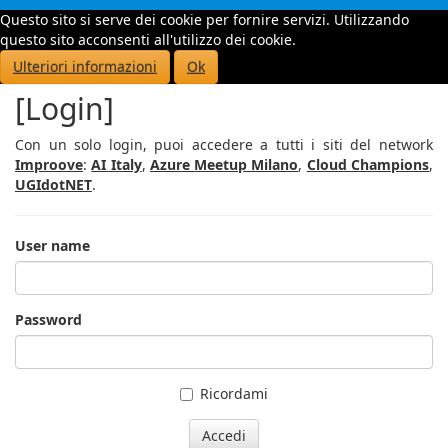
Questo sito si serve dei cookie per fornire servizi. Utilizzando
Toggle
questo sito acconsenti all'utilizzo dei cookie.
navigati
Ulteriori informazioni
Ok
[Login]
Con un solo login, puoi accedere a tutti i siti del network
Improove
:
AI Italy
,
Azure Meetup Milano
,
Cloud Champions
,
UGIdotNET
.
User name
Password
Ricordami
Accedi