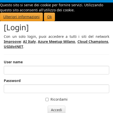
Questo sito si serve dei cookie per fornire servizi. Utilizzando
Toggle
questo sito acconsenti all'utilizzo dei cookie.
navigati
Ulteriori informazioni
Ok
[Login]
Con un solo login, puoi accedere a tutti i siti del network
Improove
:
AI Italy
,
Azure Meetup Milano
,
Cloud Champions
,
UGIdotNET
.
User name
Password
Ricordami
Accedi