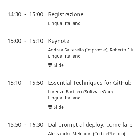
14:30
-
15:00
Registrazione
Lingua:
Italiano
15:00
-
15:10
Keynote
Andrea Saltarello
(Improove),
Roberto Filipe
Lingua:
Italiano
Slide
15:10
-
15:50
Essential Techniques for GitHub C
Lorenzo Barbieri
(SoftwareOne)
Lingua:
Italiano
Slide
15:50
-
16:30
Dal prompt al deploy: come fare p
Alessandro Melchiori
(CodicePlastico)