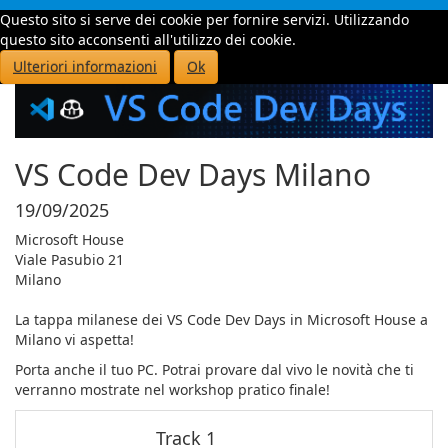
Questo sito si serve dei cookie per fornire servizi. Utilizzando
Toggle
questo sito acconsenti all'utilizzo dei cookie.
navigati
Ulteriori informazioni
Ok
VS Code Dev Days Milano
19/09/2025
Microsoft House
Viale Pasubio 21
Milano
La tappa milanese dei VS Code Dev Days in Microsoft House a
Milano vi aspetta!
Porta anche il tuo PC. Potrai provare dal vivo le novità che ti
verranno mostrate nel workshop pratico finale!
Track 1