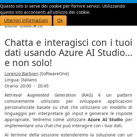
Questo sito si serve dei cookie per fornire servizi. Utilizzando
Toggle
questo sito acconsenti all'utilizzo dei cookie.
navigati
Ulteriori informazioni
Ok
Eventi
>
Cloud ❤️ AI
Chatta e interagisci con i tuoi
dati usando Azure AI Studio...
e non solo!
Lorenzo Barbieri
(SoftwareOne)
Lingua:
Italiano
Orario: 20:00
-
20:45
Retrieval Augmented Generation
(RAG) è un pattern
comunemente utilizzato per sviluppare applicazioni
personalizzate basate su chat che utilizzano un modello di
linguaggio per interpretare gli input e generare le risposte
appropriate. Vedremo come utilizzare
Azure AI Studio
per
implementare una chat che può interagire con i tuoi dati.
Al termine della sessione estenderemo la soluzione con un