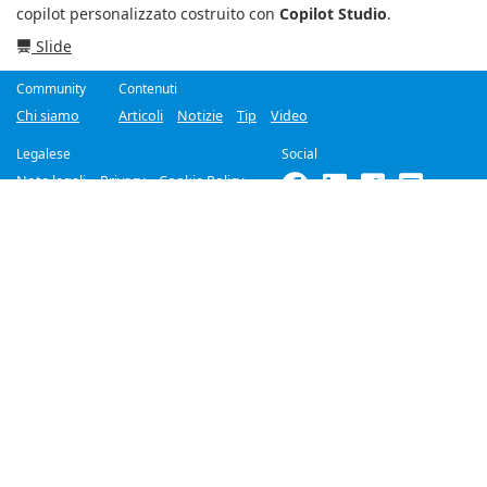
copilot personalizzato costruito con
Copilot Studio
.
Slide
Community
Contenuti
Chi siamo
Articoli
Notizie
Tip
Video
Legalese
Social
Note legali
Privacy
Cookie Policy
©2018-2026
Improove
by
Managed Designs S.r.l.
Tutti i diritti riservati. -
Partita IVA 04358780965