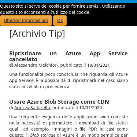
Questo sito si serve dei cookie per fornire servizi. Utilizzando
Toggle
questo sito acconsenti all'utilizzo dei cookie.
navigati
Ulteriori informazioni
Ok
[Archivio Tip]
Ripristinare un Azure App Service
cancellato
di
Alessandro Melchiori
,
pubblicato il 18/01/2021
Una funzionalità poco conosciuta che riguarda gli Azure
App Service è la possibilità di ripristinarli nel caso siano
stati cancellati in precedenza.
Usare Azure Blob Storage come CDN
di
Andrea Saltarello
,
pubblicato il 10/07/2020
Una frequente esigenza delle applicazioni web consiste
nella necessità di permettere il download di file statici
quali, ad esempio, immagini o file PDF: in casi come
questo, il
blob storage
di Azure è un modo semplice per