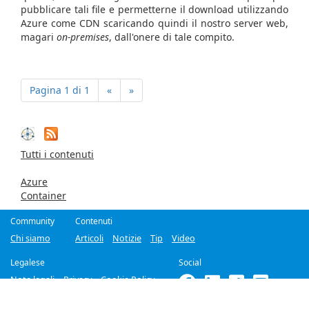
pubblicare tali file e permetterne il download utilizzando
Azure come CDN scaricando quindi il nostro server web,
magari
on-premises
, dall'onere di tale compito.
Pagina 1 di 1
«
»
Tutti i contenuti
Azure
Container
Community
Contenuti
Chi siamo
Articoli
Notizie
Tip
Video
Legalese
Social
Note legali
Privacy
Cookie Policy
©2018-2026
Improove
by
Managed Designs S.r.l.
Tutti i diritti riservati. -