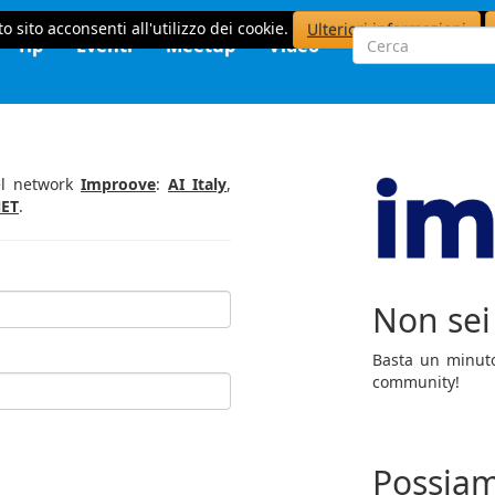
o sito acconsenti all'utilizzo dei cookie.
Ulteriori informazioni
Tip
Eventi
Meetup
Video
del network
Improove
:
AI Italy
,
ET
.
Non sei 
Basta un minuto 
community!
Possiam