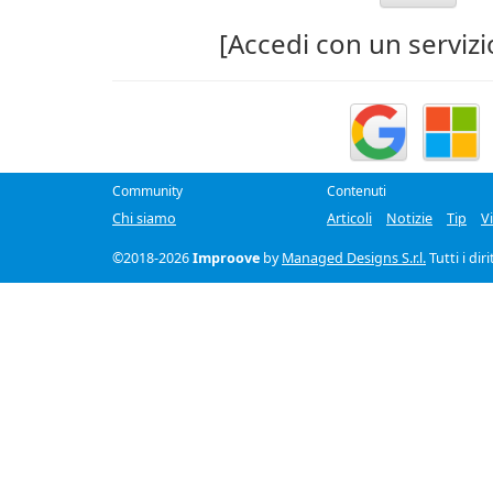
[Accedi con un servizi
Community
Contenuti
Chi siamo
Articoli
Notizie
Tip
V
©2018-2026
Improove
by
Managed Designs S.r.l.
Tutti i dir