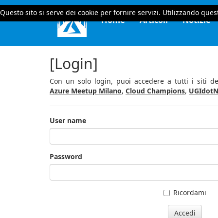
Questo sito si serve dei cookie per fornire servizi. Utilizzando quest
Home
Articoli
Notizie
[Login]
Con un solo login, puoi accedere a tutti i siti 
Azure Meetup Milano
,
Cloud Champions
,
UGIdotN
User name
Password
Ricordami
Accedi