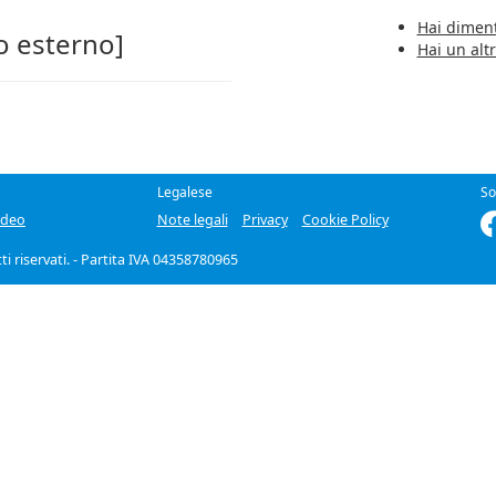
Hai diment
o esterno]
Hai un alt
Legalese
So
ideo
Note legali
Privacy
Cookie Policy
itti riservati. - Partita IVA 04358780965