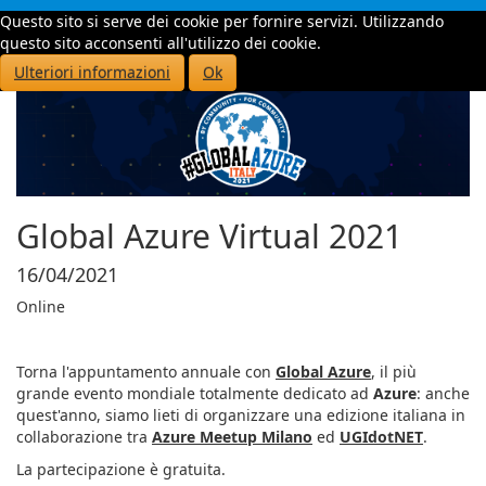
Questo sito si serve dei cookie per fornire servizi. Utilizzando
Toggle
questo sito acconsenti all'utilizzo dei cookie.
navigati
Ulteriori informazioni
Ok
Global Azure Virtual 2021
16/04/2021
Online
Torna l'appuntamento annuale con
Global Azure
, il più
grande evento mondiale totalmente dedicato ad
Azure
: anche
quest'anno, siamo lieti di organizzare una edizione italiana in
collaborazione tra
Azure Meetup Milano
ed
UGIdotNET
.
La partecipazione è gratuita.