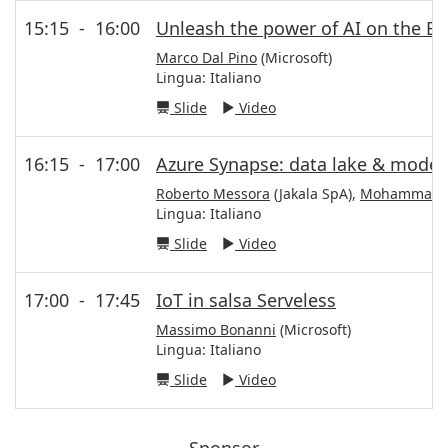
15:15
-
16:00
Unleash the power of AI on the E
Marco Dal Pino
(Microsoft)
Lingua:
Italiano
Slide
Video
16:15
-
17:00
Azure Synapse: data lake & modern
Roberto Messora
(Jakala SpA),
Mohammad S
Lingua:
Italiano
Slide
Video
17:00
-
17:45
IoT in salsa Serveless
Massimo Bonanni
(Microsoft)
Lingua:
Italiano
Slide
Video
Sponsor