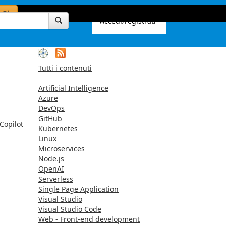
Ok
Accedi/registrati
Tutti i contenuti
Artificial Intelligence
Azure
DevOps
GitHub
Copilot
Kubernetes
Linux
Microservices
Node.js
OpenAI
Serverless
Single Page Application
Visual Studio
Visual Studio Code
Web - Front-end development