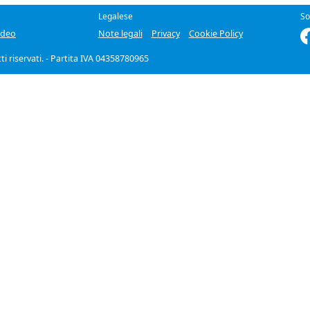
Legalese
So
ideo
Note legali
Privacy
Cookie Policy
itti riservati. - Partita IVA 04358780965