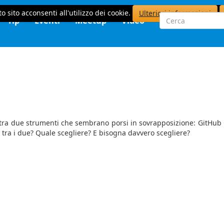
o sito acconsenti all'utilizzo dei cookie.
Ulteriori informazioni
Tip
Eventi
Meetup
Video
ze tra due strumenti che sembrano porsi in sovrapposizione: GitHub 
 tra i due? Quale scegliere? E bisogna davvero scegliere?