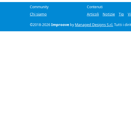
Community
Contenuti
Chi siamo
Articoli
Notizie
Tip
V
©2018-2026
Improove
by
Managed Designs S.r.l.
Tutti i dir