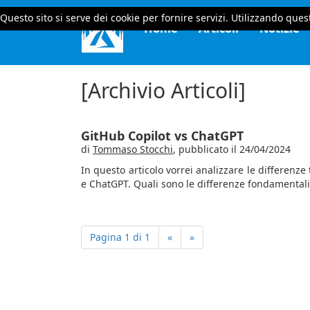
Questo sito si serve dei cookie per fornire servizi. Utilizzando quest
Home
Articoli
Notizie
[Archivio Articoli]
GitHub Copilot vs ChatGPT
di
Tommaso Stocchi
,
pubblicato il 24/04/2024
In questo articolo vorrei analizzare le differen
e ChatGPT. Quali sono le differenze fondamentali
Pagina 1 di 1
«
»